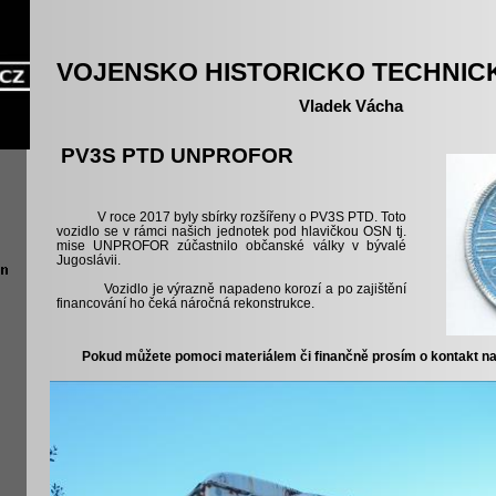
VOJENSKO HISTORICKO TECHNIC
Vladek Vácha
PV3S PTD UNPROFOR
V roce 2017 byly sbírky rozšířeny o PV3S PTD. Toto
vozidlo se v rámci našich jednotek pod hlavičkou OSN tj.
mise UNPROFOR zúčastnilo občanské války v bývalé
Jugoslávii.
Vozidlo je výrazně napadeno korozí a po zajištění
financování ho čeká náročná rekonstrukce.
Pokud můžete pomoci materiálem či finančně prosím o kontakt na